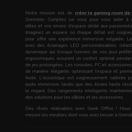
Notre mission est de
créer le gaming room de 
Grenoble. Comptez sur nous pour vous aider à c
idées et vos envies d’espace dédié aux passionnés
Imaginez un espace où chaque détail est soign
pour offrir une expérience immersive inégalée. L
avec des éclairages LED personnalisables, créan
dynamique qui évoque l'univers de vos jeux préfé
ergonomiques assurent un confort optimal pendan
de jeu prolongées. Les consoles, PC et accessoires
de manière élégante, optimisant l'espace et perm
facile. L'acoustique est soigneusement calibrée p
audio immersive, tandis que des écrans haute résol
le regard. Des rangements intelligents maintiennen
des solutions pour les câbles et les accessoires.
Des rêves réalisables avec Geek Office ! Nous 
mesure les meubles dont vous avez besoin à Grenob