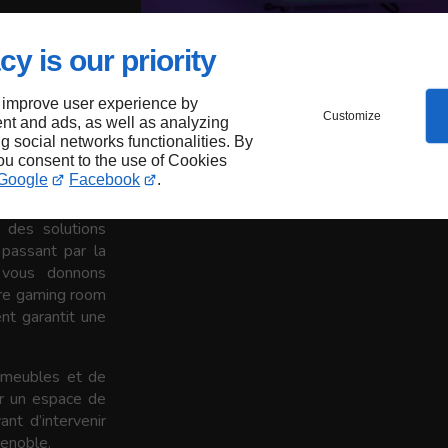
ent de
cy is our priority
 improve user experience by
Customize
nt and ads, as well as analyzing
ng social networks functionalities. By
maine de
you consent to the use of Cookies
 renommée à
Google
Facebook
.
 des solutions
 passant par la
 vous donnons
otre gaming room
nt garantit une
s meubles et de
er un espace de
nt d’intervenir
enoble.