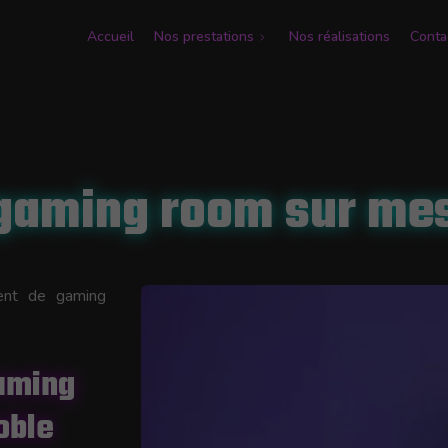
Accueil
Nos prestations
Nos réalisations
Conta
gaming room sur mes
ment de gaming
gaming
oble