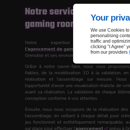
Notre service d’agencem
Your priva
gaming room à Grenoble
We use Cookies to
personalising conte
traffic and optimizi
Notre expertise dans le do
clicking "I Agree" 
l'agencement de gaming rooms
fait notre
from our providers
Grenoble et ses environs.
Grâce à notre savoir-faire, nous vous proposons
fiables, de la modélisation 3D à la validation, en
réalisation et l'assemblage sur mesure. Nous
l’opportunité d’avoir une visualisation réaliste de v
avant sa réalisation. La validation de chaque éléme
conception conforme à vos attentes.
Ensuite, nous nous occupons de la réalisation de
l'assemblage, en veillant à chaque détail pour cré
jeu fonctionnel et esthétiquement remarquable, ava
sur place pour effectuer l’
agencement
prévu à Gr