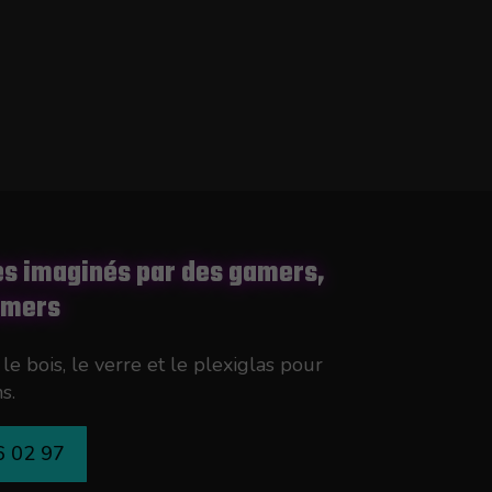
s imaginés par des gamers,
amers
le bois, le verre et le plexiglas pour
s.
6 02 97