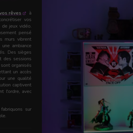
vos rêves
à
oncrétiser vos
 de jeux vidéo.
eusement pensé
es murs vibrent
t une ambiance
rés. Des sièges
t des sessions
 sont organisés
ettant un accès
our une qualité
ution captivent
t l'ordre, avec
fabriquons sur
le.